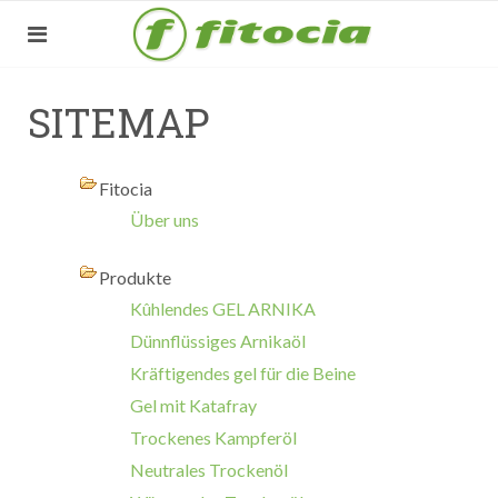
SITEMAP
Fitocia
Über uns
Produkte
Kûhlendes GEL ARNIKA
Dünnflüssiges Arnikaöl
Kräftigendes gel für die Beine
Gel mit Katafray
Trockenes Kampferöl
Neutrales Trockenöl