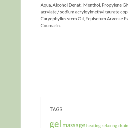
Aqua, Alcohol Denat., Menthol, Propylene Gl
acrylate / sodium acryloylmethyl taurate cop
Caryophyllus stem Oil, Equisetum Arvense Ex
Coumarin.
TAGS
gel
massage
heating
relaxing
drai