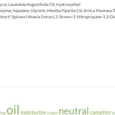
ycol, Lavandula Angustifolia Oil, Hydroxyethyl
olymer, Squalane, Glycerin, Mentha Piperita Oil, Arnica Montana f
tract*, Spiraea Ulmaria Extract, 2-Bromo-2-Nitropropane-1,3-Diol,
oil
neutral
moisturize
camphor
ning
cream
s