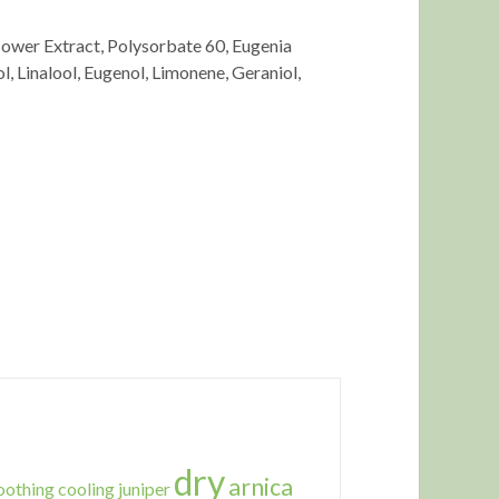
lower Extract, Polysorbate 60, Eugenia
 Linalool, Eugenol, Limonene, Geraniol,
dry
arnica
oothing
cooling
juniper