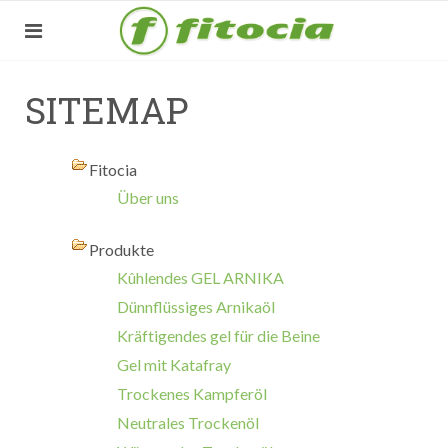
SITEMAP
Fitocia
Über uns
Produkte
Kûhlendes GEL ARNIKA
Dünnflüssiges Arnikaöl
Kräftigendes gel für die Beine
Gel mit Katafray
Trockenes Kampferöl
Neutrales Trockenöl